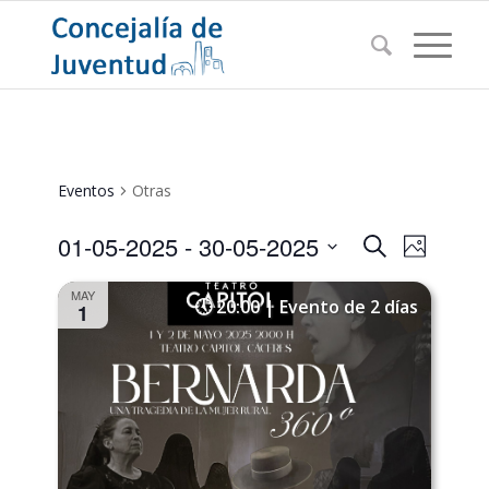
Eventos
Otras
Navegac
Navega
01-05-2025
 - 
30-05-2025
Buscar
Foto
de
de
Seleccionar
vistas
MAY
búsqued
fecha.
20:00 | Evento de 2 días
de
1
Evento
y
vistas
de
Eventos