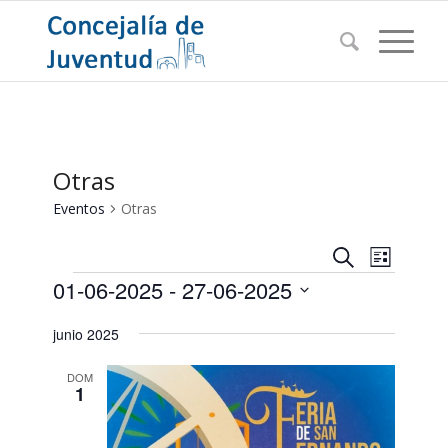
Otras
Eventos
Otras
Navegac
Navega
Buscar
Lista
de
Eventos
de
01-06-2025
 - 
27-06-2025
vistas
búsqued
de
Seleccionar
junio 2025
Evento
y
fecha.
vistas
DOM
1
de
Eventos