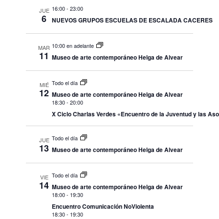
16:00
-
23:00
JUE
6
NUEVOS GRUPOS ESCUELAS DE ESCALADA CACERES
10:00 en adelante
MAR
11
Museo de arte contemporáneo Helga de Alvear
Todo el día
MIÉ
12
Museo de arte contemporáneo Helga de Alvear
18:30
-
20:00
X Ciclo Charlas Verdes «Encuentro de la Juventud y las As
Todo el día
JUE
13
Museo de arte contemporáneo Helga de Alvear
Todo el día
VIE
14
Museo de arte contemporáneo Helga de Alvear
18:00
-
19:30
Encuentro Comunicación NoViolenta
18:30
-
19:30