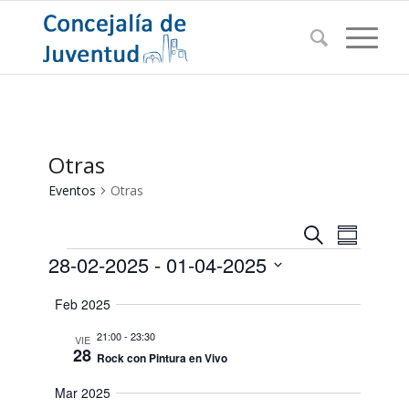
Otras
Eventos
Otras
Navegac
Navega
Buscar
Resumen
de
Eventos
de
28-02-2025
 - 
01-04-2025
vistas
búsqued
de
Seleccionar
Feb 2025
Evento
y
fecha.
vistas
21:00
-
23:30
VIE
28
Rock con Pintura en Vivo
de
Eventos
Mar 2025