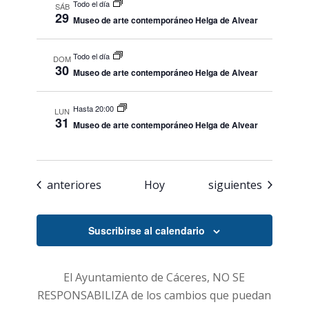
Todo el día
SÁB
29
Museo de arte contemporáneo Helga de Alvear
Todo el día
DOM
30
Museo de arte contemporáneo Helga de Alvear
Hasta 20:00
LUN
31
Museo de arte contemporáneo Helga de Alvear
Eventos
Eventos
anteriores
Hoy
siguientes
Suscribirse al calendario
El Ayuntamiento de Cáceres, NO SE
RESPONSABILIZA de los cambios que puedan