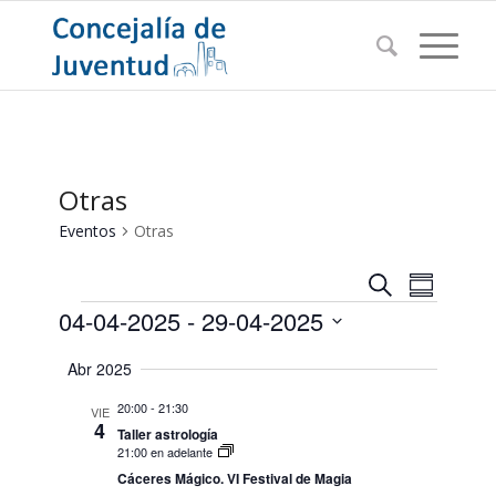
Otras
Eventos
Otras
Navegac
Navega
Buscar
Resumen
de
Eventos
de
04-04-2025
 - 
29-04-2025
vistas
búsqued
de
Seleccionar
Abr 2025
Evento
y
fecha.
vistas
20:00
-
21:30
VIE
4
Taller astrología
de
21:00 en adelante
Eventos
Cáceres Mágico. VI Festival de Magia