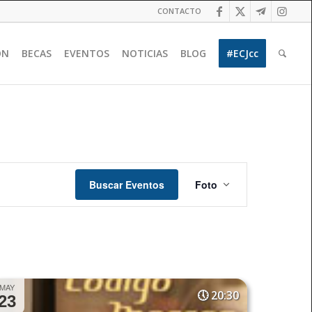
CONTACTO
ÓN
BECAS
EVENTOS
NOTICIAS
BLOG
#ECJcc
Navegación
de
Buscar Eventos
Foto
vistas
de
Evento
MAY
20:30
23