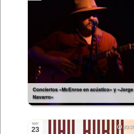
palabra
clave.
Conciertos «McEnroe en acústico» y «Jorge
Navarro»
MAY
20:3
23