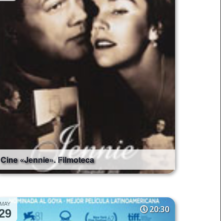
Cine «Jennie». Filmoteca
MAY
20:30
29