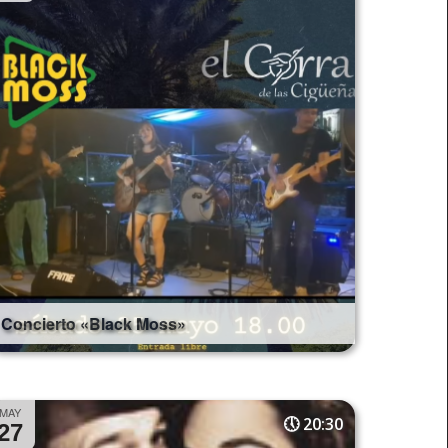
Concierto «Black Moss»
MAY
20:30
27