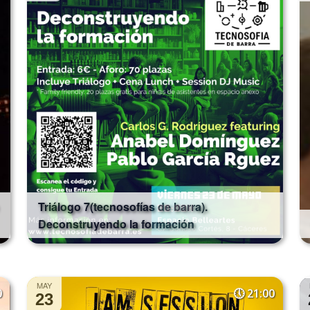
Triálogo 7(tecnosofías de barra).
Deconstruyendo la formación
MAY
0
21:00
23