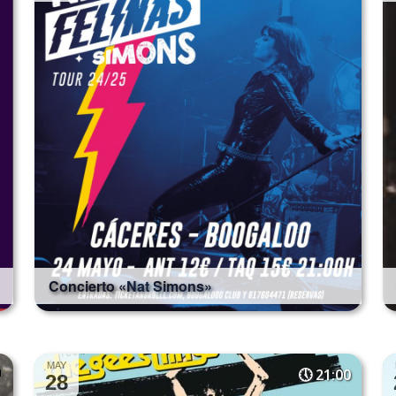
Concierto «Nat Simons»
MAY
21:00
28