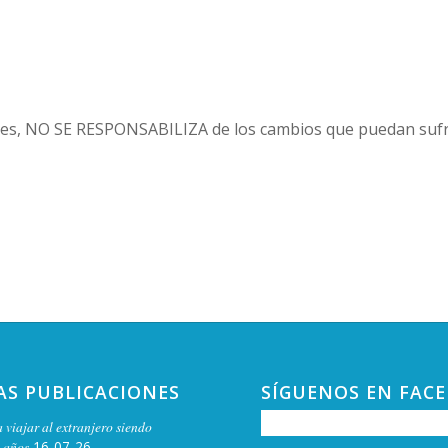
es, NO SE RESPONSABILIZA de los cambios que puedan sufri
AS PUBLICACIONES
SÍGUENOS EN FAC
 viajar al extranjero siendo
 años
16-07-26