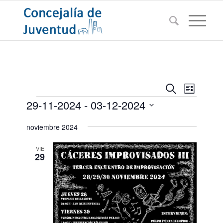
Navegac
Navega
Buscar
Lista
de
Eventos
de
29-11-2024
 - 
03-12-2024
vistas
búsqued
de
Seleccionar
noviembre 2024
Evento
y
fecha.
vistas
VIE
29
de
Eventos