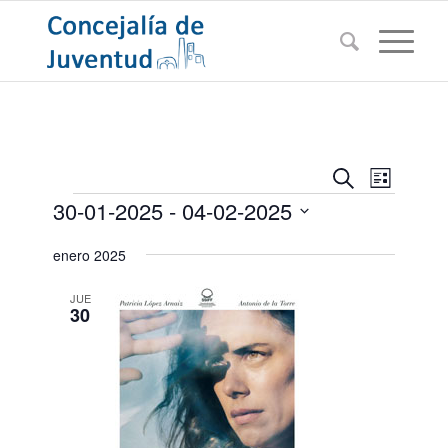
Navegac
Navega
Buscar
Lista
de
Eventos
de
30-01-2025
 - 
04-02-2025
vistas
búsqued
de
Seleccionar
enero 2025
Evento
y
fecha.
vistas
JUE
30
de
Eventos