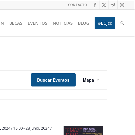
CONTACTO
ÓN
BECAS
EVENTOS
NOTICIAS
BLOG
#ECJcc
Navegación
de
Buscar Eventos
Mapa
vistas
de
Evento
, 2024 / 18:00
-
28 junio, 2024 /