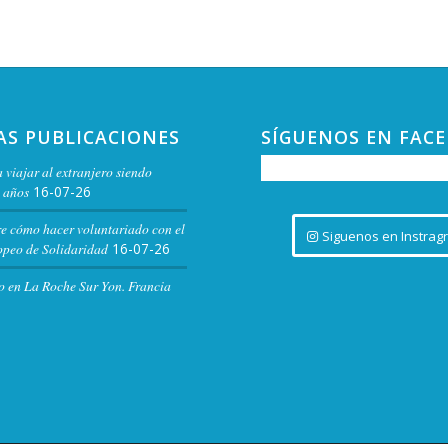
11:00
JUN
25
Expos
Decor
Sala d
Cácer
AS PUBLICACIONES
SÍGUENOS EN FAC
11:00
JUN
26
Expos
 viajar al extranjero siendo
Decor
 años
16-07-26
Sala d
re cómo hacer voluntariado con el
Cácer
Siguenos en Instrag
peo de Solidaridad
16-07-26
11:00
JUN
o en La Roche Sur Yon. Francia
27
Expos
Decor
Sala d
Cácer
11:00
JUN
28
Expos