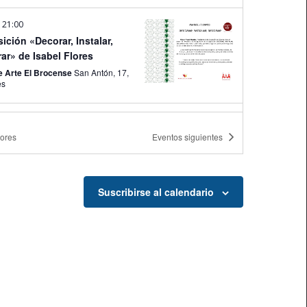
-
21:00
ición «Decorar, Instalar,
ar» de Isabel Flores
e Arte El Brocense
San Antón, 17,
es
-
21:00
ición «Decorar, Instalar,
iores
Eventos
siguientes
ar» de Isabel Flores
e Arte El Brocense
San Antón, 17,
es
Suscribirse al calendario
-
21:00
ición «Decorar, Instalar,
ar» de Isabel Flores
e Arte El Brocense
San Antón, 17,
es