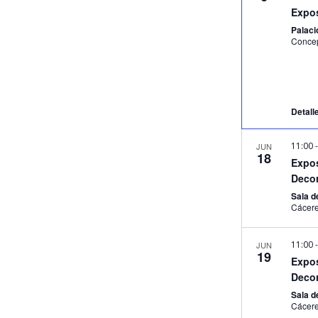
Expo
Palacio
Detall
11:00
JUN
18
Expos
Decor
Sala d
Cácer
11:00
JUN
19
Expos
Decor
Sala d
Cácer