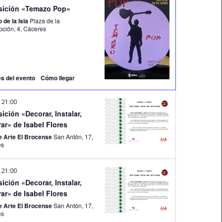
sición «Temazo Pop»
 de la Isla
Plaza de la
Concepción, 4, Cáceres
es del evento
Cómo llegar
-
21:00
ición «Decorar, Instalar,
ar» de Isabel Flores
e Arte El Brocense
San Antón, 17,
es
-
21:00
ición «Decorar, Instalar,
ar» de Isabel Flores
e Arte El Brocense
San Antón, 17,
es