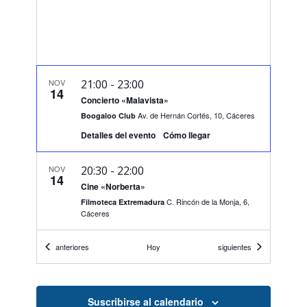
NOV
21:00
-
23:00
14
Concierto «Malavista»
Av. de Hernán Cortés, 10, Cáceres
Boogaloo Club
Detalles del evento
Cómo llegar
NOV
20:30
-
22:00
14
Cine «Norberta»
C. Rincón de la Monja, 6,
Filmoteca Extremadura
Cáceres
Eventos
Eventos
anteriores
Hoy
siguientes
NOV
20:30
-
22:30
14
Día internacional del Flamenco. «Miguel
Vargas – Desde mis entrañas»
Av. Virgen de Guadalupe, 28,
Hotel Extremadura
Suscribirse al calendario
Cáceres