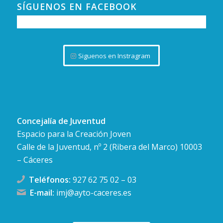
las máquinas?
SÍGUENOS EN FACEBOOK
Av. Virgen de
Coconet Mentes Creativas
Guadalupe, 18, Cáceres
NOV
22:30
-
23:30
9
Siguenos en Instragram
Concierto «Like»
Av. de Hernán Cortés, 10, Cáceres
Boogaloo Club
Concejalía de Juventud
Espacio para la Creación Joven
Calle de la Juventud, nº 2 (Ribera del Marco) 10003
– Cáceres
Teléfonos:
927 62 75 02
–
03
E-mail:
imj@ayto-caceres.es