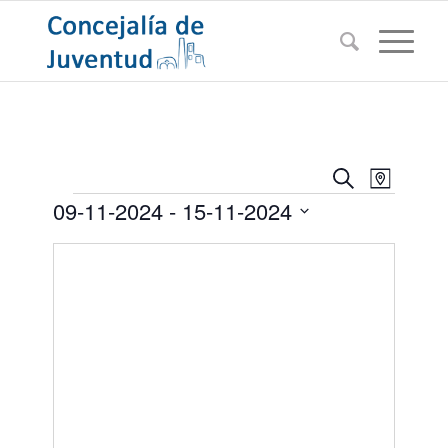
Navegac
Navega
Buscar
Mapa
de
Eventos
de
09-11-2024
 - 
15-11-2024
vistas
búsqued
de
Seleccionar
Evento
y
fecha.
vistas
de
Eventos