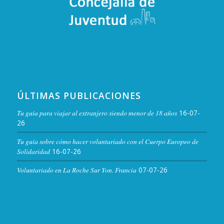
C. Rincón de la Monja, 6,
Filmoteca Extremadura
Cáceres
NOV
20:30
-
22:30
12
Cine «Bienvenido, Mr. Chance». Filmoteca
C. Rincón de la Monja, 6,
Filmoteca Extremadura
Cáceres
ÚLTIMAS PUBLICACIONES
NOV
20:00
-
22:00
12
Only English
Tu guía para viajar al extranjero siendo menor de 18 años
16-07-
Espacio SAAL
26
Tu guía sobre cómo hacer voluntariado con el Cuerpo Europeo de
NOV
20:30
-
22:00
Solidaridad
16-07-26
11
Cine «My sunshine». Filmoteca
Voluntariado en La Roche Sur Yon. Francia
07-07-26
C. Rincón de la Monja, 6,
Filmoteca Extremadura
Cáceres
NOV
08:00
-
17:00
11
Semana de la Ciencia. Taller ¿Cómo aprenden