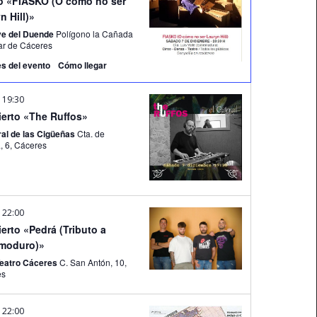
o «FIASKO (O cómo no ser
n Hill)»
ve del Duende
Polígono la Cañada
asar de Cáceres
es del evento
Cómo llegar
-
19:30
erto «The Ruffos»
ral de las Cigüeñas
Cta. de
Aldana, 6, Cáceres
-
22:00
erto «Pedrá (Tributo a
emoduro)»
Teatro Cáceres
C. San Antón, 10,
es
-
22:00