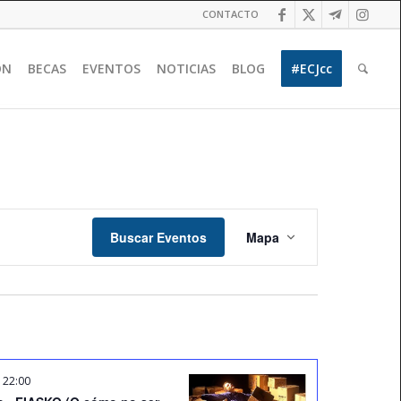
CONTACTO
ÓN
BECAS
EVENTOS
NOTICIAS
BLOG
#ECJcc
Navegación
de
Buscar Eventos
Mapa
vistas
de
Evento
-
22:00