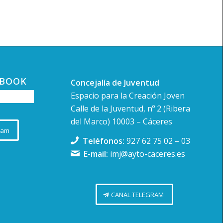
-
20:00
ntación del libro «Noche
a sobre Berlín» de Montaña
EBOOK
Concejalía de Juventud
ón
Espacio para la Creación Joven
teca Pública de Cáceres
C. Alfonso
IX, 26, Cáceres
Calle de la Juventud, nº 2 (Ribera
del Marco) 10003 – Cáceres
ram
-
20:30
Teléfonos:
927 62 75 02
–
03
zade. Micro abierto cultural
E-mail:
imj@ayto-caceres.es
loo Club
Av. de Hernán Cortés, 10,
es
CANAL TELEGRAM