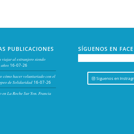
19:00
DIC
4
Prese
oscur
AS PUBLICACIONES
SÍGUENOS EN FAC
Camp
 viajar al extranjero siendo
Biblio
 años
16-07-26
re cómo hacer voluntariado con el
Siguenos en Instrag
peo de Solidaridad
16-07-26
19:00
DIC
1
Shere
o en La Roche Sur Yon. Francia
Booga
Cácer