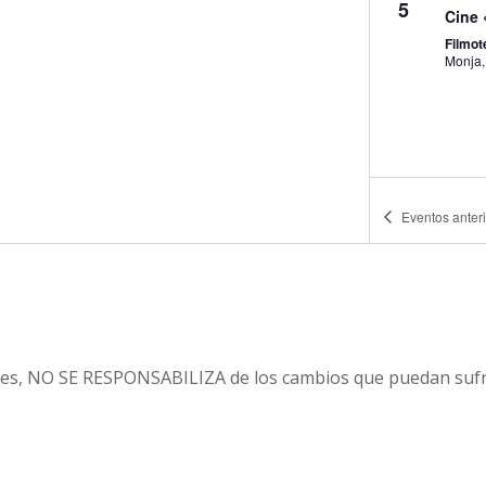
5
Cine 
Filmo
Eventos
anter
21:00
DIC
4
Habla
en Na
Tabern
20:00
DIC
es, NO SE RESPONSABILIZA de los cambios que puedan sufri
4
Conci
Comple