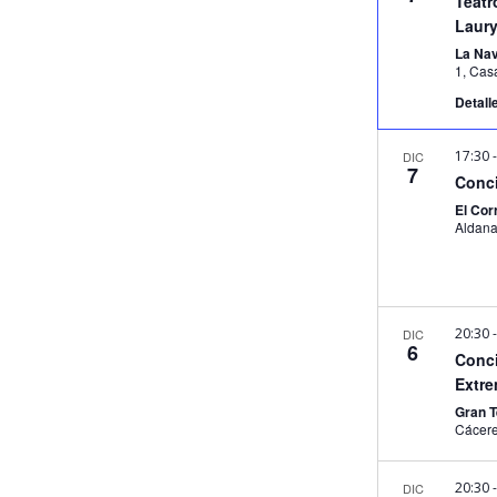
Teatr
Laury
La Na
1, C
Detall
17:30
DIC
7
Conci
El Cor
20:30
DIC
6
Conci
Extr
Gran 
Cácer
20:30
DIC