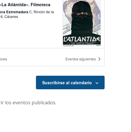
«La Atlántida». Filmoteca
teca Extremadura
C. Rincón de la
Monja, 6, Cáceres
iores
Eventos
siguientes
-
22:30
 de Cine #30 Ser un espíritu
vidad.
a Sir Lancelot Cáceres
C. de la
Suscribirse al calendario
Monja, 2, Cáceres
-
21:30
r los eventos publicados.
erto benéfico
jo Cultural San Francisco
Rda.
de San Francisco, 15, Centro, Cáceres