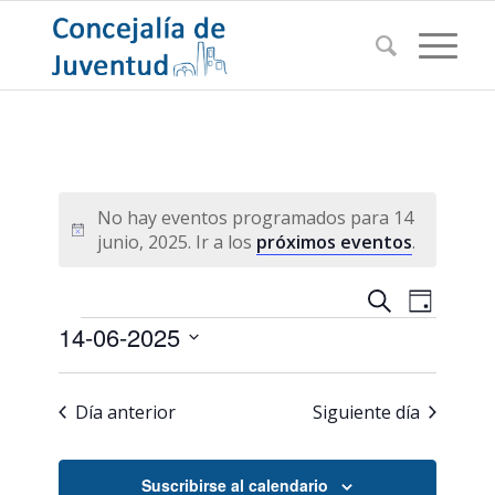
No hay eventos programados para 14
Aviso
junio, 2025. Ir a los
próximos eventos
.
Navegac
Navega
Buscar
Día
de
Eventos
de
14-06-2025
vistas
búsqued
de
Seleccionar
Evento
y
fecha.
Día anterior
Siguiente día
vistas
de
Suscribirse al calendario