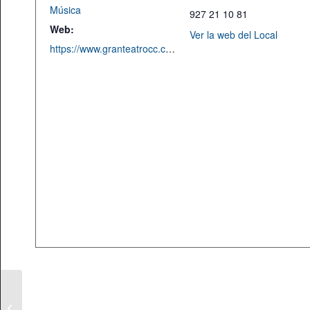
Música
927 21 10 81
Web:
Ver la web del Local
https://www.granteatrocc.com/
Orquesta de