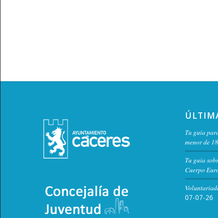
ÚLTIM
Tu guía para
menor de 18
Tu guía sob
Cuerpo Euro
Voluntariad
07-07-26