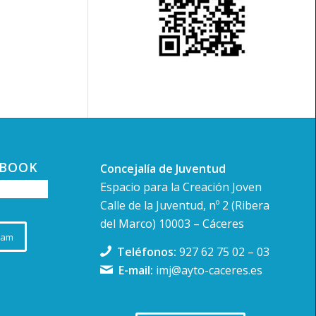
EBOOK
Concejalía de Juventud
Espacio para la Creación Joven
Calle de la Juventud, nº 2 (Ribera
del Marco) 10003 – Cáceres
ram
Teléfonos:
927 62 75 02
–
03
E-mail:
imj@ayto-caceres.es