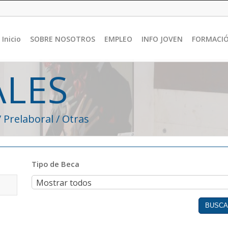
Inicio
SOBRE NOSOTROS
EMPLEO
INFO JOVEN
FORMACI
ALES
/ Prelaboral / Otras
Tipo de Beca
Tipo
Mostrar todos
de
Beca