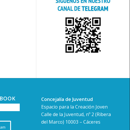
EBOOK
Concejalía de Juventud
Espacio para la Creación Joven
Calle de la Juventud, nº 2 (Ribera
del Marco) 10003 – Cáceres
ram