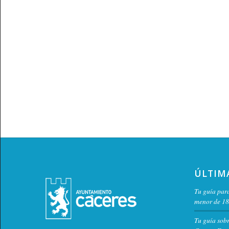
ÚLTIM
Tu guía para
menor de 18
Tu guía sob