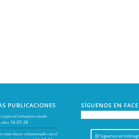
AS PUBLICACIONES
SÍGUENOS EN FAC
 viajar al extranjero siendo
 años
16-07-26
re cómo hacer voluntariado con el
Siguenos en Instrag