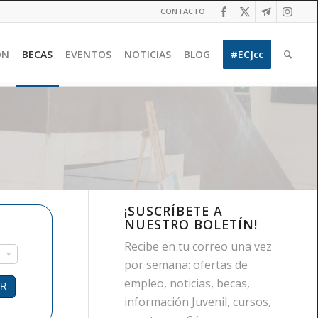
CONTACTO
ÓN
BECAS
EVENTOS
NOTICIAS
BLOG
#ECJcc
¡SUSCRÍBETE A
NUESTRO BOLETÍN!
Recibe en tu correo una vez
por semana: ofertas de
empleo, noticias, becas,
información Juvenil, cursos,