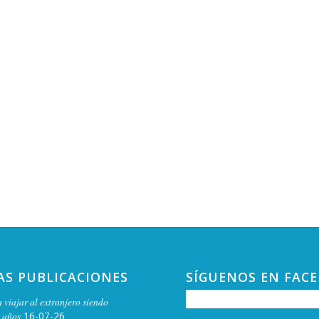
AS PUBLICACIONES
SÍGUENOS EN FAC
 viajar al extranjero siendo
 años
16-07-26