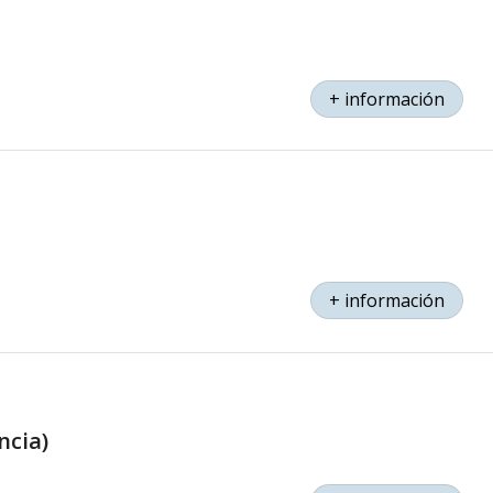
+ información
+ información
ncia)