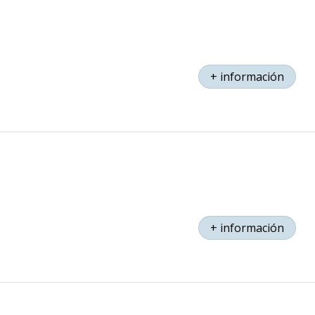
+ información
+ información