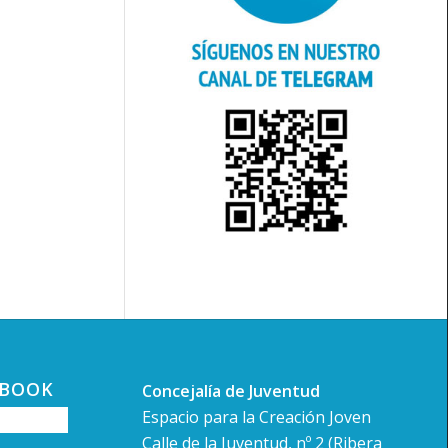
EBOOK
Concejalía de Juventud
Espacio para la Creación Joven
Calle de la Juventud, nº 2 (Ribera