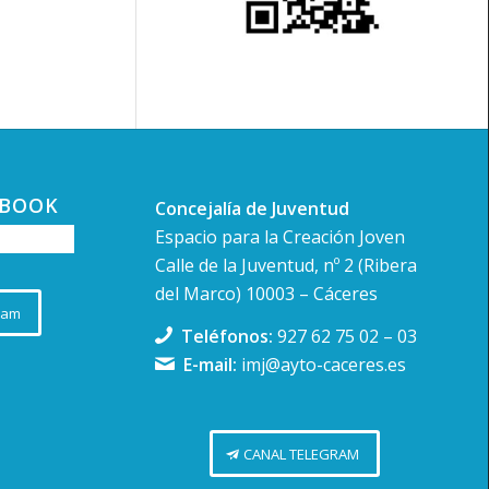
EBOOK
Concejalía de Juventud
Espacio para la Creación Joven
Calle de la Juventud, nº 2 (Ribera
del Marco) 10003 – Cáceres
ram
Teléfonos:
927 62 75 02
–
03
E-mail:
imj@ayto-caceres.es
CANAL TELEGRAM