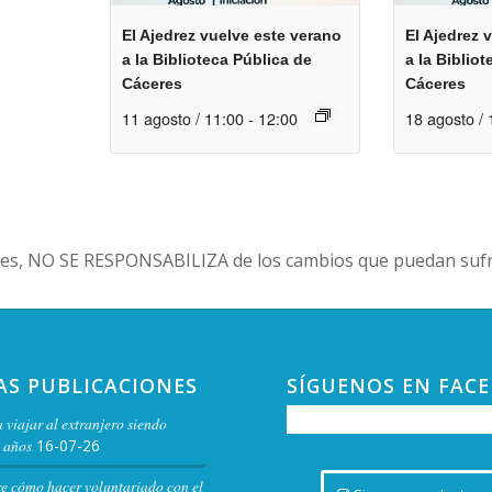
El Ajedrez vuelve este verano
El Ajedrez 
a la Biblioteca Pública de
a la Biblio
Cáceres
Cáceres
11 agosto / 11:00
-
12:00
18 agosto / 
es, NO SE RESPONSABILIZA de los cambios que puedan sufri
AS PUBLICACIONES
SÍGUENOS EN FAC
 viajar al extranjero siendo
 años
16-07-26
re cómo hacer voluntariado con el