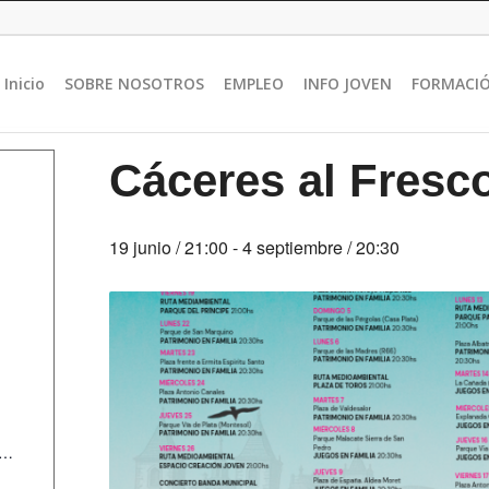
Inicio
SOBRE NOSOTROS
EMPLEO
INFO JOVEN
FORMACI
Cáceres al Fresc
19 junio / 21:00
-
4 septiembre / 20:30
s/noticias/caceres-al-fresco-regresa-con-mas-actividades-gratuitas-para-llenar-de-ocio-cultura-y-convivencia-todos-los-distritos-de-la-ciudad-durante-el-verano/