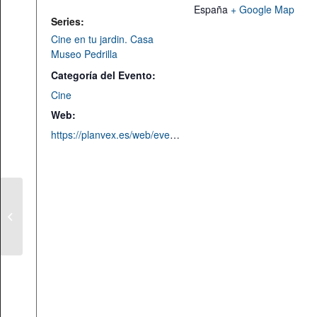
España
+ Google Map
Series:
Cine en tu jardin. Casa
Museo Pedrilla
Categoría del Evento:
Cine
Web:
https://planvex.es/web/evento-planve/cine-en-tu-jardin-en-casa-museo-pedrilla/
Película «Un poeta»