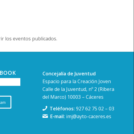
r los eventos publicados.
EBOOK
Concejalía de Juventud
Espacio para la Creación Joven
Calle de la Juventud, nº 2 (Ribera
del Marco) 10003 – Cáceres
ram
Teléfonos:
927 62 75 02
–
03
E-mail:
imj@ayto-caceres.es