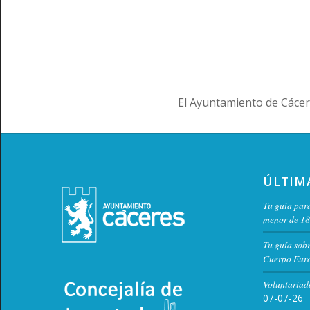
El Ayuntamiento de Cácer
ÚLTIM
Tu guía para
menor de 18
Tu guía sob
Cuerpo Euro
Voluntariad
07-07-26