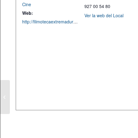
Cine
927 00 54 80
Web:
Ver la web del Local
http://filmotecaextremadura.juntaex.es/web/1318
Presentación del libro
«Memorias de la
Frontera»