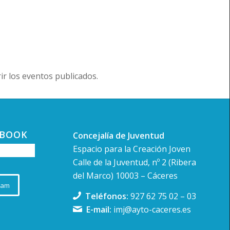
r los eventos publicados.
EBOOK
Concejalía de Juventud
Espacio para la Creación Joven
Calle de la Juventud, nº 2 (Ribera
del Marco) 10003 – Cáceres
ram
Teléfonos:
927 62 75 02
–
03
E-mail:
imj@ayto-caceres.es