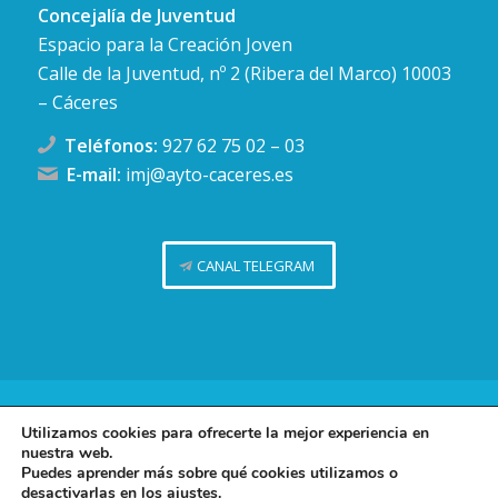
Concejalía de Juventud
Espacio para la Creación Joven
Calle de la Juventud, nº 2 (Ribera del Marco) 10003
– Cáceres
Teléfonos:
927 62 75 02
–
03
E-mail:
imj@ayto-caceres.es
CANAL TELEGRAM
Concejalía de Juventud (Ayuntamiento de Cáceres)
Utilizamos cookies para ofrecerte la mejor experiencia en
nuestra web.
Facebook
Twitter
Telegram
Instag
Política de privacidad
Puedes aprender más sobre qué cookies utilizamos o
desactivarlas en los
ajustes
.