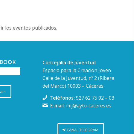
r los eventos publicados.
EBOOK
Concejalía de Juventud
Espacio para la Creación Joven
Calle de la Juventud, nº 2 (Ribera
del Marco) 10003 – Cáceres
ram
Teléfonos:
927 62 75 02
–
03
E-mail:
imj@ayto-caceres.es
CANAL TELEGRAM