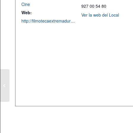
Cine
927 00 54 80
Web:
Ver la web del Local
http://filmotecaextremadura.juntaex.es/web/1354
Exposición
«Mecanismos Propios»
de Fernando Cancho