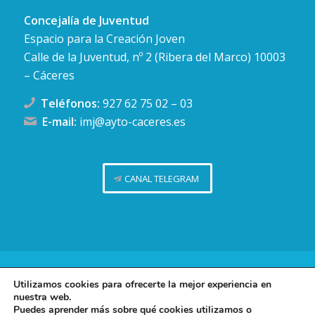
Concejalía de Juventud
Espacio para la Creación Joven
Calle de la Juventud, nº 2 (Ribera del Marco) 10003
– Cáceres
Teléfonos:
927 62 75 02
–
03
E-mail:
imj@ayto-caceres.es
CANAL TELEGRAM
Concejalía de Juventud (Ayuntamiento de Cáceres)
Utilizamos cookies para ofrecerte la mejor experiencia en
nuestra web.
Facebook
Twitter
Telegram
Instag
Política de privacidad
Puedes aprender más sobre qué cookies utilizamos o