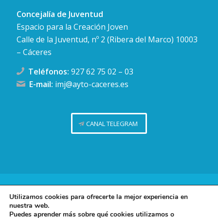
Concejalía de Juventud
Espacio para la Creación Joven
Calle de la Juventud, nº 2 (Ribera del Marco) 10003
– Cáceres
Teléfonos:
927 62 75 02
–
03
E-mail:
imj@ayto-caceres.es
CANAL TELEGRAM
Concejalía de Juventud (Ayuntamiento de Cáceres)
Utilizamos cookies para ofrecerte la mejor experiencia en
nuestra web.
Facebook
Twitter
Telegram
Instag
Política de privacidad
Puedes aprender más sobre qué cookies utilizamos o