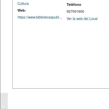
Cultura
Teléfono
Web:
927001600
https://www.bibliotecaspublicas.es/caceres/Actividades/Agenda-de-actividades/Cursos-Talleres-Jornadas/feliz-aniversario-wendy-moore.html
Ver la web del Local
La guitarra flamenca
de Yerai Cortés