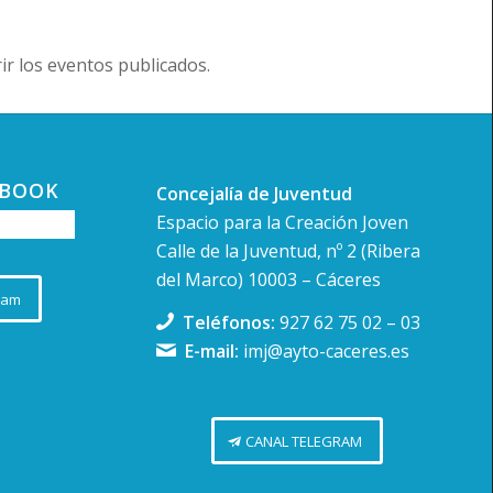
r los eventos publicados.
EBOOK
Concejalía de Juventud
Espacio para la Creación Joven
Calle de la Juventud, nº 2 (Ribera
del Marco) 10003 – Cáceres
ram
Teléfonos:
927 62 75 02
–
03
E-mail:
imj@ayto-caceres.es
CANAL TELEGRAM