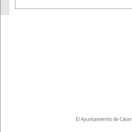
artística RURAL LABS
2026
El Ayuntamiento de Cácer