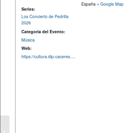
España
+ Google Map
Series:
Los Concierto de Pedrilla
2026
Categoría del Evento:
Música
Web:
https://cultura.dip-caceres.es/conciertos-pedrilla-2026/
«Calla». Muestra final
de la residencia