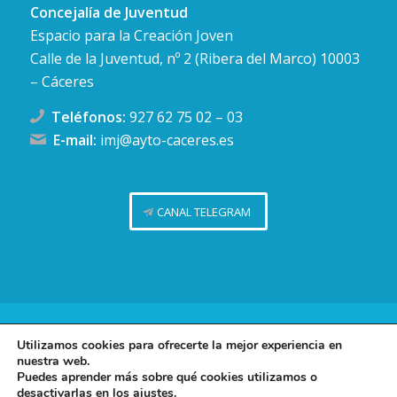
Concejalía de Juventud
Espacio para la Creación Joven
Calle de la Juventud, nº 2 (Ribera del Marco) 10003
– Cáceres
Teléfonos:
927 62 75 02
–
03
E-mail:
imj@ayto-caceres.es
CANAL TELEGRAM
Concejalía de Juventud (Ayuntamiento de Cáceres)
Utilizamos cookies para ofrecerte la mejor experiencia en
nuestra web.
Facebook
Twitter
Telegram
Instag
Política de privacidad
Puedes aprender más sobre qué cookies utilizamos o
desactivarlas en los
ajustes
.