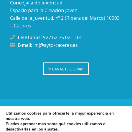
Concejalía de Juventud
Espacio para la Creación Joven
Calle de la Juventud, nº 2 (Ribera del Marco) 10003
– Cáceres
Teléfonos:
927 62 75 02
–
03
E-mail:
imj@ayto-caceres.es
CANAL TELEGRAM
Concejalía de Juventud (Ayuntamiento de Cáceres)
Utilizamos cookies para ofrecerte la mejor experiencia en
nuestra web.
Facebook
Twitter
Telegram
Instag
Política de privacidad
Puedes aprender más sobre qué cookies utilizamos o
desactivarlas en los
ajustes
.
Política de cookies