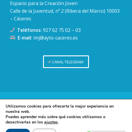
Espacio para la Creación Joven
Calle de la Juventud, nº 2 (Ribera del Marco) 10003
– Cáceres
Teléfonos:
927 62 75 02
–
03
E-mail:
imj@ayto-caceres.es
CANAL TELEGRAM
Concejalía de Juventud (Ayuntamiento de Cáceres)
Utilizamos cookies para ofrecerte la mejor experiencia en
nuestra web.
Facebook
Twitter
Telegram
Instag
Política de privacidad
Puedes aprender más sobre qué cookies utilizamos o
desactivarlas en los
ajustes
.
Política de cookies
Contacto