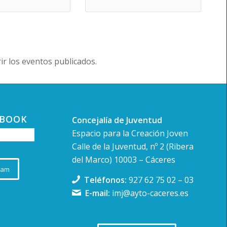
r los eventos publicados.
EBOOK
Concejalía de Juventud
Espacio para la Creación Joven
Calle de la Juventud, nº 2 (Ribera
del Marco) 10003 – Cáceres
ram
Teléfonos:
927 62 75 02
–
03
E-mail:
imj@ayto-caceres.es