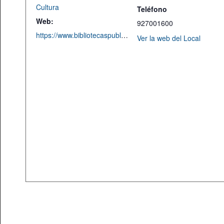
Cultura
Teléfono
Web:
927001600
https://www.bibliotecaspublicas.es/caceres/Actividades/Agenda-de-actividades/Cursos-Talleres-Jornadas/jornadasgoticas.html
Ver la web del Local