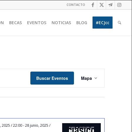
CONTACTO
ÓN
BECAS
EVENTOS
NOTICIAS
BLOG
#ECJcc
Navegación
de
Buscar Eventos
Mapa
vistas
de
Evento
, 2025 / 22:00
-
28 junio, 2025 /