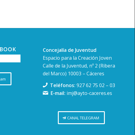
ral de las Cigüeñas
Cta. de
Aldana, 6, Cáceres
EBOOK
Concejalía de Juventud
-
22:00
Espacio para la Creación Joven
«7 lagos, 7 vidas».
Calle de la Juventud, nº 2 (Ribera
teca
del Marco) 10003 – Cáceres
teca Extremadura
C. Rincón de la
ram
Monja, 6, Cáceres
Teléfonos:
927 62 75 02
–
03
E-mail:
imj@ayto-caceres.es
CANAL TELEGRAM
-
23:30
edrilla - Museo Guayasamin.