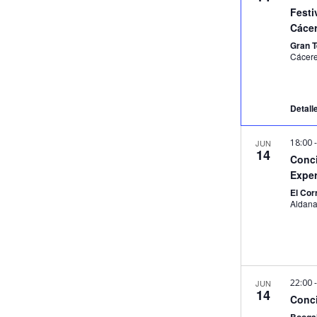
Festi
Cácer
Gran 
Cácer
Detall
18:00
JUN
14
Conci
Exper
El Cor
22:00
JUN
14
Conci