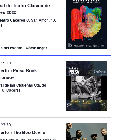
val de Teatro Clásico de
es 2025
Teatro Cáceres
C. San Antón, 10,
es
es del evento
Cómo llegar
-
19:30
erto «Presa Rock
ience»
ral de las Cigüeñas
Cta. de
Aldana, 6, Cáceres
-
23:30
erto «The Boo Devils»
Av. de Hernán Cortés, 10,