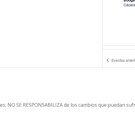
Booga
Cácer
12:00
JUN
15
Matin
Eventos
anter
Famil
Casa P
es, NO SE RESPONSABILIZA de los cambios que puedan sufri
18:00
JUN
15
Talle