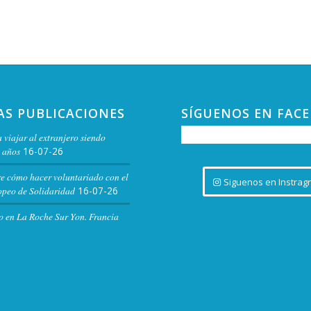
El Cor
AS PUBLICACIONES
SÍGUENOS EN FAC
20:30
JUN
17
 viajar al extranjero siendo
Cine 
 años
16-07-26
Filmo
Filmo
re cómo hacer voluntariado con el
Siguenos en Instrag
peo de Solidaridad
16-07-26
o en La Roche Sur Yon. Francia
22:00
JUN
17
Casa P