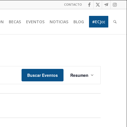
CONTACTO
ÓN
BECAS
EVENTOS
NOTICIAS
BLOG
#ECJcc
Navegación
de
Buscar Eventos
Resumen
vistas
de
Evento