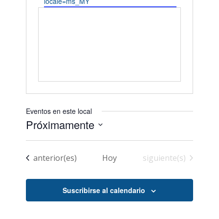
locale=ms_MY
Eventos en este local
Próximamente
Seleccionar
fecha.
Eventos
Eventos
anterior(es)
Hoy
siguiente(s)
Suscribirse al calendario