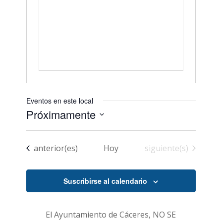
Eventos en este local
Próximamente
Seleccionar
fecha.
Eventos
Eventos
anterior(es)
Hoy
siguiente(s)
Suscribirse al calendario
El Ayuntamiento de Cáceres, NO SE