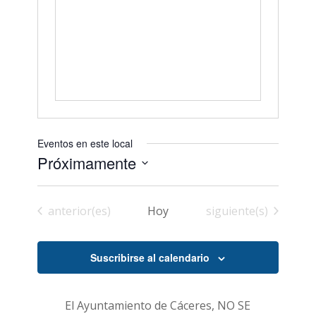
Eventos en este local
Próximamente
Seleccionar
fecha.
Eventos
Eventos
anterior(es)
Hoy
siguiente(s)
Suscribirse al calendario
El Ayuntamiento de Cáceres, NO SE