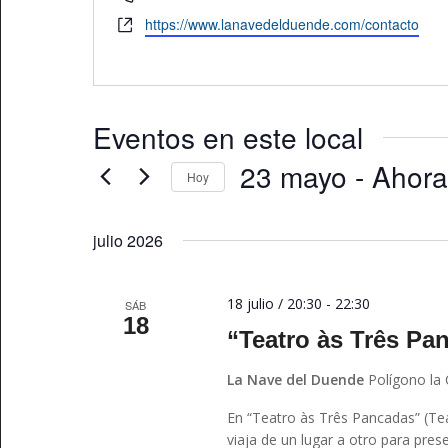
Website
https://www.lanavedelduende.com/contacto
Eventos en este local
23 mayo
 - 
Ahora
Hoy
Seleccionar
fecha.
julio 2026
18 julio / 20:30
-
22:30
SÁB
18
“Teatro às Três Pa
La Nave del Duende
Polígono la
En “Teatro às Três Pancadas” (Te
viaja de un lugar a otro para pres