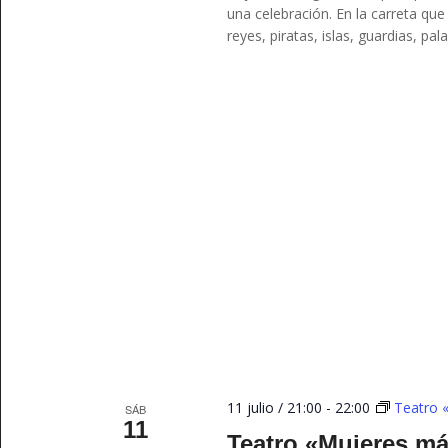
una celebración. En la carreta qu
reyes, piratas, islas, guardias, 
11 julio / 21:00
-
22:00
Teatro 
SÁB
11
Teatro «Mujeres m