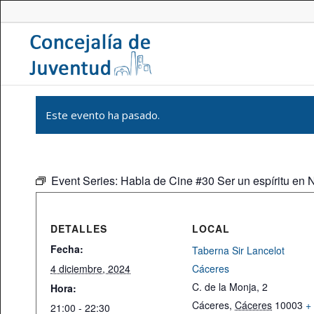
Este evento ha pasado.
Event Series:
Habla de Cine #30 Ser un espíritu en 
DETALLES
LOCAL
Fecha:
Taberna Sir Lancelot
4 diciembre, 2024
Cáceres
C. de la Monja, 2
Hora:
Cáceres
,
Cáceres
10003
+
21:00 - 22:30