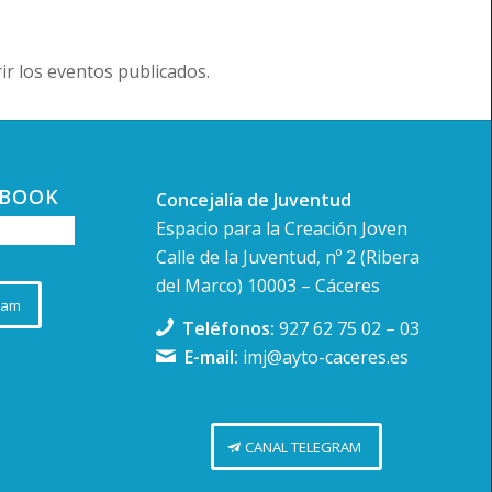
r los eventos publicados.
EBOOK
Concejalía de Juventud
Espacio para la Creación Joven
Calle de la Juventud, nº 2 (Ribera
del Marco) 10003 – Cáceres
ram
Teléfonos:
927 62 75 02
–
03
E-mail:
imj@ayto-caceres.es
CANAL TELEGRAM