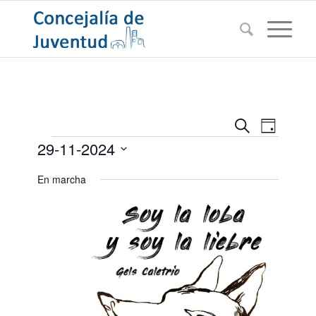
Navegac
Navega
Buscar
Día
de
Eventos
de
29-11-2024
vistas
búsqued
de
Seleccionar
En marcha
Evento
y
fecha.
vistas
de
Eventos