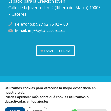
Espacio para la Creación Joven
Calle de la Juventud, nº 2 (Ribera del Marco) 10003
– Cáceres
Teléfonos:
927 62 75 02
–
03
E-mail:
imj@ayto-caceres.es
CANAL TELEGRAM
Concejalía de Juventud (Ayuntamiento de Cáceres)
Utilizamos cookies para ofrecerte la mejor experiencia en
nuestra web.
Facebook
Twitter
Telegram
Instag
Política de privacidad
Puedes aprender más sobre qué cookies utilizamos o
desactivarlas en los
ajustes
.
Política de cookies
Contacto
Aceptar
Ajustes