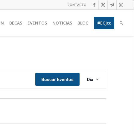
CONTACTO
ÓN
BECAS
EVENTOS
NOTICIAS
BLOG
#ECJcc
Navegación
de
Buscar Eventos
Día
vistas
de
Evento