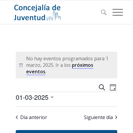
No hay eventos programados para 1
marzo, 2025. Ir a los
próximos
Aviso
eventos
.
Navegac
Navega
Buscar
Día
de
Eventos
de
01-03-2025
vistas
búsqued
de
Seleccionar
Evento
y
fecha.
Día anterior
Siguiente día
vistas
de