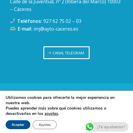
Calle de la Juventud, nº 2 (Ribera del Marco) 10003
– Cáceres
Teléfonos:
927 62 75 02
–
03
E-mail:
imj@ayto-caceres.es
CANAL TELEGRAM
Concejalía de Juventud (Ayuntamiento de Cáceres)
Utilizamos cookies para ofrecerte la mejor experiencia en
nuestra web.
Facebook
Twitter
Telegram
Instag
Política de privacidad
Puedes aprender más sobre qué cookies utilizamos o
desactivarlas en los
ajustes
.
Política de cookies
Contacto
Aceptar
Ajustes
¿Te ayudamos?