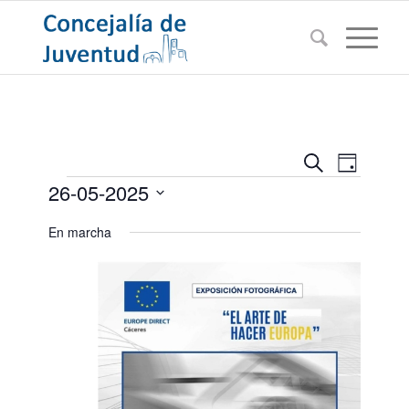
Navegac
Navega
Buscar
Día
de
Eventos
de
26-05-2025
vistas
búsqued
de
Seleccionar
En marcha
Evento
y
fecha.
vistas
de
Eventos