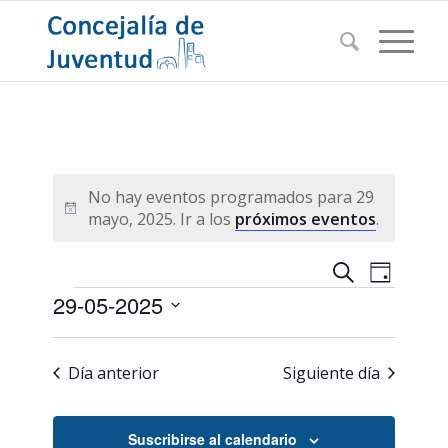
No hay eventos programados para 29
Aviso
mayo, 2025. Ir a los
próximos eventos
.
Navegac
Navega
Buscar
Día
de
Eventos
de
29-05-2025
vistas
búsqued
de
Seleccionar
Evento
y
fecha.
Día anterior
Siguiente día
vistas
de
Suscribirse al calendario