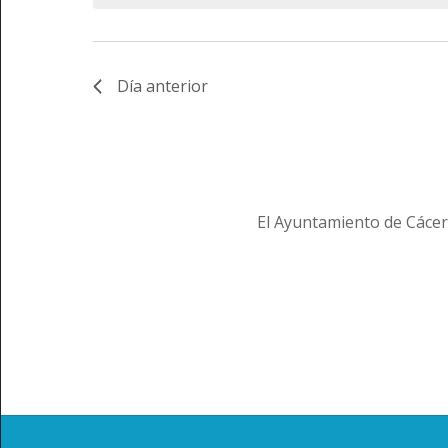
palabra
clave.
Día anterior
El Ayuntamiento de Cácer