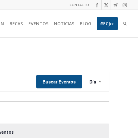
CONTACTO
ÓN
BECAS
EVENTOS
NOTICIAS
BLOG
#ECJcc
Navegación
de
Buscar Eventos
Día
vistas
de
Evento
ventos
.