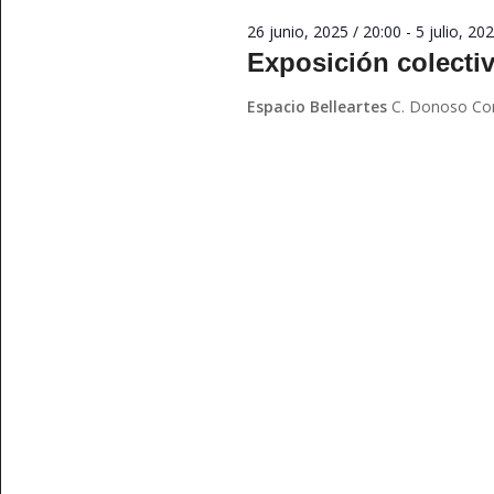
palabra
26 junio, 2025 / 20:00
-
5 julio, 20
clave.
Exposición colecti
Espacio Belleartes
C. Donoso Cor