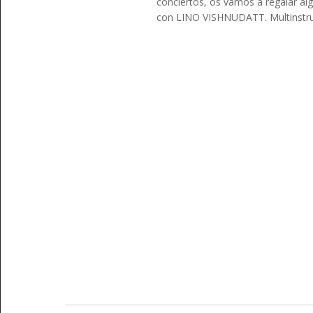
conciertos, os vamos a regalar 
con LINO VISHNUDATT. Multinstru