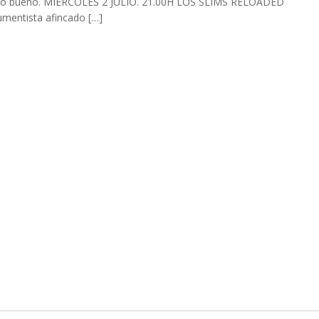
algo bueno. MIERCOLES 2 JULIO. 21.00H LOS SLIMS RELOADED
mentista afincado […]