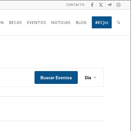
CONTACTO
ÓN
BECAS
EVENTOS
NOTICIAS
BLOG
#ECJcc
Navegación
de
Buscar Eventos
Día
vistas
de
Evento