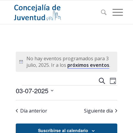
No hay eventos programados para 3
Aviso
julio, 2025. Ir a los
próximos eventos
.
Navegac
Navega
Buscar
Día
de
Eventos
de
03-07-2025
vistas
búsqued
de
Seleccionar
Evento
y
fecha.
Día anterior
Siguiente día
vistas
de
Suscribirse al calendario