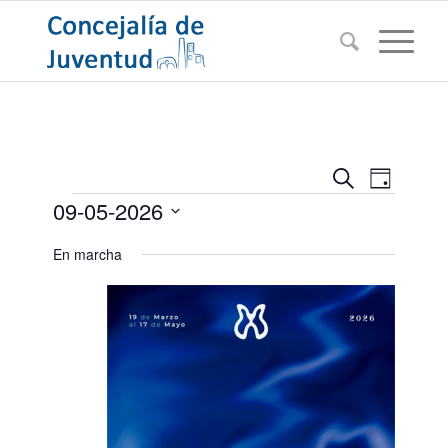
Navegac
Navega
Buscar
Día
de
Eventos
de
09-05-2026
vistas
búsqued
de
Seleccionar
En marcha
Evento
y
fecha.
vistas
de
Eventos