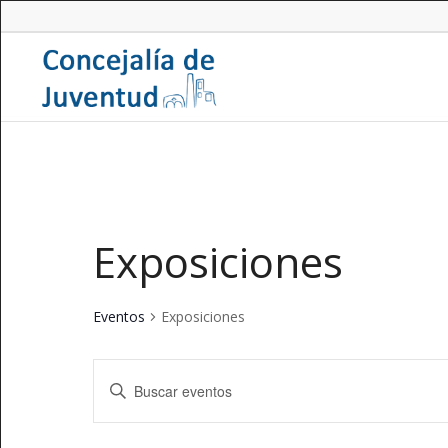
Exposiciones
Eventos
Exposiciones
Navegación
Introduce
de
la
búsqueda
palabra