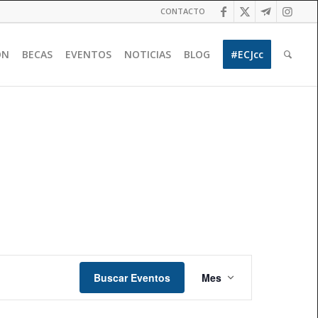
CONTACTO
ÓN
BECAS
EVENTOS
NOTICIAS
BLOG
#ECJcc
Navegación
de
Buscar Eventos
Mes
vistas
de