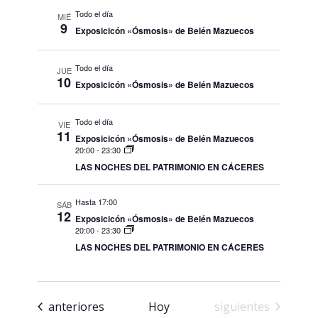
Todo el día
MIÉ
9
Exposicicón «Ósmosis» de Belén Mazuecos
Todo el día
JUE
10
Exposicicón «Ósmosis» de Belén Mazuecos
Todo el día
VIE
11
Exposicicón «Ósmosis» de Belén Mazuecos
20:00
-
23:30
LAS NOCHES DEL PATRIMONIO EN CÁCERES
Hasta 17:00
SÁB
12
Exposicicón «Ósmosis» de Belén Mazuecos
20:00
-
23:30
LAS NOCHES DEL PATRIMONIO EN CÁCERES
Eventos
Eventos
anteriores
Hoy
siguientes