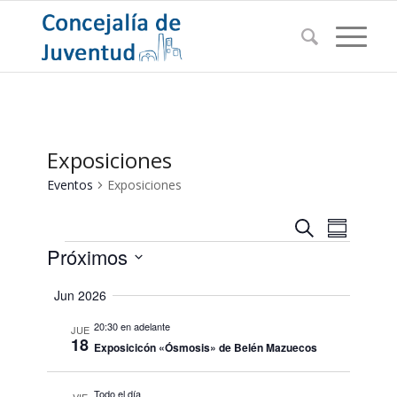
Exposiciones
Eventos
Exposiciones
Navegac
Navega
Buscar
Resumen
de
Eventos
de
Próximos
vistas
búsqued
de
Seleccionar
Jun 2026
Evento
y
fecha.
vistas
20:30 en adelante
JUE
18
Exposicicón «Ósmosis» de Belén Mazuecos
de
Eventos
Todo el día