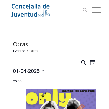
Otras
Eventos
Otras
Navegac
Navega
Buscar
Día
de
Eventos
de
01-04-2025
vistas
búsqued
de
Seleccionar
20:00
Evento
y
fecha.
vistas
de
Eventos